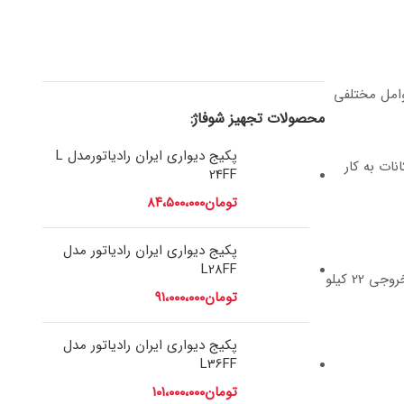
وامل مختلفی
محصولات تجهیز شوفاژ:
پکیج دیواری ایران رادیاتورمدل L
ات به کار
24FF
تومان
۸۴،۵۰۰،۰۰۰
پکیج دیواری ایران رادیاتور مدل
L28FF
مدل ECO22FF-PL یا اکو22 می باشد.این مدل با راندمان حرارتی 93 درصد و ظرفیت حرارتی خروجی 22 کیلو
تومان
۹۱،۰۰۰،۰۰۰
پکیج دیواری ایران رادیاتور مدل
L36FF
تومان
۱۰۱،۰۰۰،۰۰۰