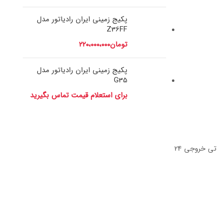
پکیج زمینی ایران رادیاتور مدل
Z36FF
تومان
۲۲۰،۰۰۰،۰۰۰
پکیج زمینی ایران رادیاتور مدل
G35
برای استعلام قیمت تماس بگیرید
یکی دیگر از ارزانترین پکیج های دیواری ایران رادیاتور مدل ECO24FF-PL یا اکو 24می باشد.راندمان حرارتی این مدل 93 درصد و ظرفیت حراتی خروجی 24