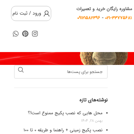
مشاوره رایگان خرید و تعمیرات
ورود / ثبت نام
09121582396
-
021-33775681
نوشته‌های تازه
محل هایی که نصب پکیج ممنوع است!؟
بهمن 28, 1404
نصب پکیج زمینی + راهنما و طریقه 0 تا 100