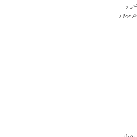
مصرفی بهداشتی و
نیاز مدار گرمایشی در ساختمان ها مورد استفاده قرار می گیرد. G35 قابلیت تامین گرمایش و آبگرم مصرفی تا متراژ 200 متر مربع را
با این تفاوت که مصرف سوخت مدل D35 گازوییلی و مصرف