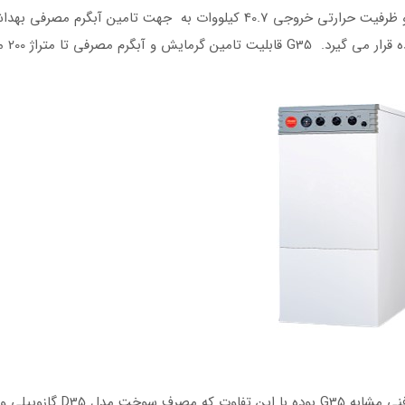
پکیج زمینی ایران رادیاتور مدل G35 با راندمان حرارتی 90 درصد و ظرفیت حرارتی خروجی 40.7 کیلووات به جهت تامین آبگرم 
همچنین آبگرم مورد 
پکیج زمینی مدل D35 ایران رادیاتور از لحاظ طراحی و مشخصات فنی مشابه G35 بوده 