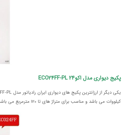
پکیج دیواری مدل اکو24 ECO24FF-PL
کیلووات می باشد و مناسب برای متراژ های تا 120 مترمربع می باشد.