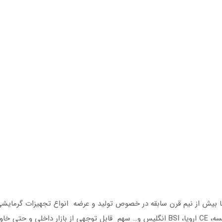
با بیش از نیم قرن سابقه در خصوص تولید و عرضه انواع تجهیزات گرمایشی
توانسته ضمن کسب گواهینامه‌های متعدد بین‌المللی نظیر NF فرانسه، CE اروپا، BSI انگلیس و… سهم قابل توجهی از بازار داخلی