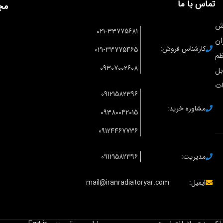
تماس با ما
مج
ش
021-33775681
ان
کارشناس فروش:
021-33775465
ظم
09307002608
بل
ات
09121582396
مشاوره خرید:
09380042015
09124467736
مدیریت:
09121582396
ایمیل:
mail@iranradiatoryar.com