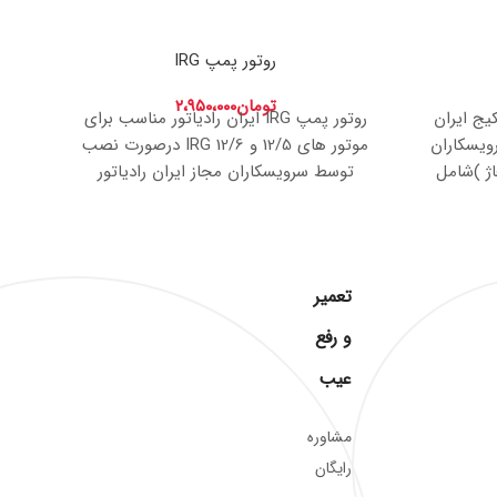
روتور پمپ IRG
تومان
۲،۹۵۰،۰۰۰
یج ایران
روتور پمپ IRG ایران رادیاتور مناسب برای
ویسکاران
موتور های 12/5 و 12/6 IRG درصورت نصب
اژ )شامل
توسط سرویسکاران مجاز ایران رادیاتور
ود. برای
(سرویسکاران تجهیز شوفاژ)شامل گارانتی
را
طفا
تماس
شرکت ایران رادیاتور میشود. برای اطلاع از
گار
موجودی دیگر قطعات لطفا
تماس
بگیرید .
اطل
تعمیر
و رفع
عیب
مشاوره
رایگان