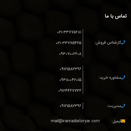
تماس با ما
021-33775681
کارشناس فروش:
021-33775465
09307002608
09121582396
مشاوره خرید:
09380042015
09124467736
مدیریت:
09121582396
ایمیل:
mail@iranradiatoryar.com