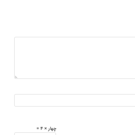
چهار × 4 =