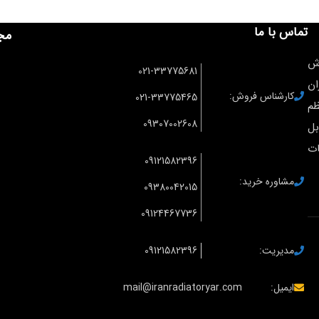
تماس با ما
مج
ش
021-33775681
ان
کارشناس فروش:
021-33775465
ظم
09307002608
بل
ات
09121582396
مشاوره خرید:
09380042015
09124467736
مدیریت:
09121582396
ایمیل:
mail@iranradiatoryar.com