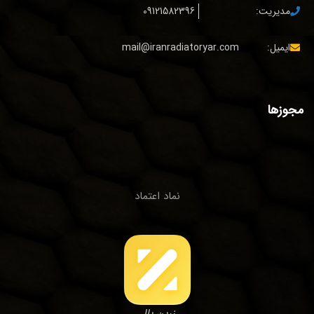
مدیریت:
09121582396
ایمیل:
mail@iranradiatoryar.com
مجوزها
نماد اعتماد
زرین پال