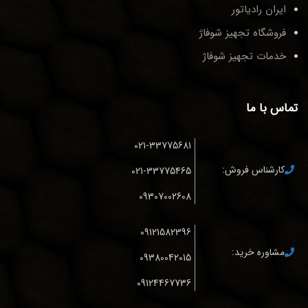
ایران رادیاتور
فروشگاه تجهیز شوفاژ
خدمات تجهیز شوفاژ
تماس با ما
021-33775681
کارشناس فروش:
021-33775465
09307002608
09121582396
مشاوره خرید:
09380042015
09124467736