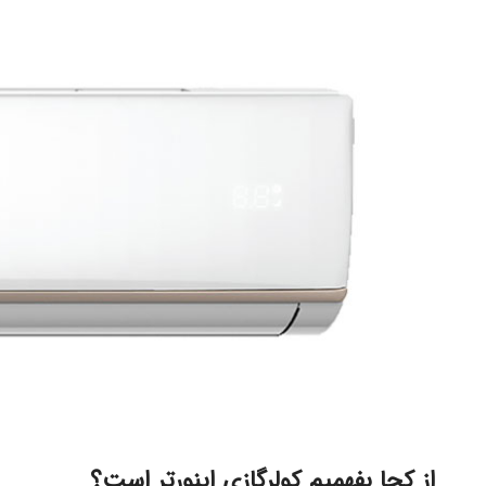
از کجا بفهمیم کولرگازی اینورتر است؟