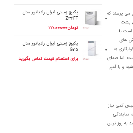
پکیج زمینی ایران رادیاتور مدل
ل می پرسند که
Z36FF
بل پشت
تومان
۲۲۰،۰۰۰،۰۰۰
است یا
راه و روش های
پکیج زمینی ایران رادیاتور مدل
لرگازی به
G35
ست. اما صدای
برای استعلام قیمت تماس بگیرید
کم و زیاد می شود. در کولرگازی اینورتر از گاز R410a استفاده می شود و با آمپر
یص کمی نیاز
ه نمایندگی
 به روز ترین