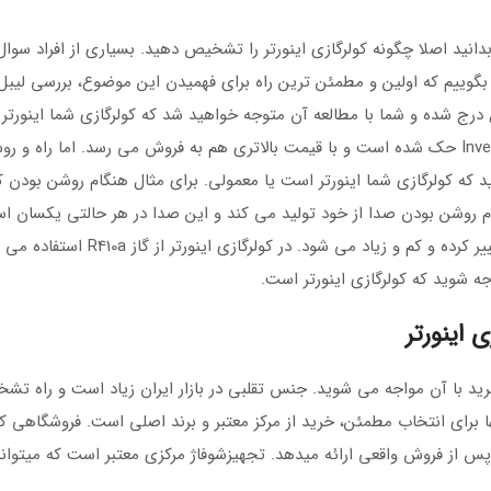
دانید اصلا چگونه کولرگازی اینورتر را تشخیص دهید. بسیاری از افراد سوا
ید بگوییم که اولین و مطمئن ترین راه برای فهمیدن این موضوع، بررسی لی
ج شده و شما با مطالعه آن متوجه خواهید شد که کولرگازی شما اینورتر 
معمولی. همچنین بر روی بدنه اکثر کولرگازی های اینورتر، کلمه Inverter حک شده است و با قیمت بالاتری هم به فروش می رسد. اما 
ه کولرگازی شما اینورتر است یا معمولی. برای مثال هنگام روشن بودن کو
ام روشن بودن صدا از خود تولید می کند و این صدا در هر حالتی یکسان ا
کمپرسور کولرگازی اینورتر با توجه به بالا یا پایین بودن دمای آن تغییر کرده و 
ه شوید که کولرگازی اینورتر است.
 اینورتر
با آن مواجه می شوید. جنس تقلبی در بازار ایران زیاد است و راه تشخ
هها برای انتخاب مطمئن، خرید از مرکز معتبر و برند اصلی است. فروشگاهی ک
از فروش واقعی ارائه میدهد. تجهیزشوفاژ مرکزی معتبر است که میتوانید