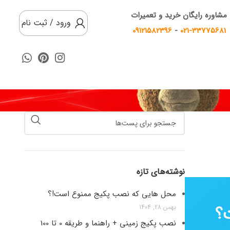
مشاوره رایگان خرید و تعمیرات
ورود / ثبت نام
09121582396
-
021-33775681
نوشته‌های تازه
محل هایی که نصب پکیج ممنوع است!؟
بهمن 28, 1404
نصب پکیج زمینی + راهنما و طریقه 0 تا 100