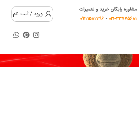
مشاوره رایگان خرید و تعمیرات
ورود / ثبت نام
09121582396
-
021-33775681