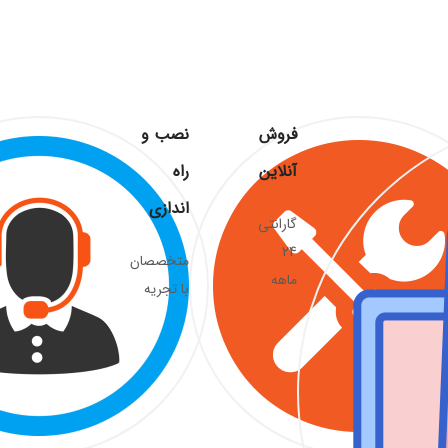
فروش
نصب و
آنلاین
راه
اندازی
گارانتی
24
متخصصان
ماهه
با تجریه