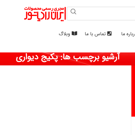
باره ما
تماس با ما
وبلاگ
آرشیو برچسب ها: پکیج دیواری