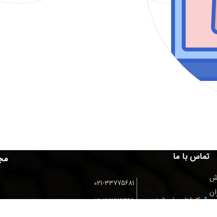
تماس با ما
مج
ش
021-33775681
ان
کارشناس فروش:
021-33775465
ظم