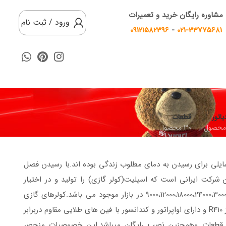
مشاوره رایگان خرید و تعمیرات
ورود / ثبت نام
09121582396
-
021-33775681
یاتور
قطعات
30 محصول
سایلی برای رسیدن به دمای مطلوب زندگی بوده اند.با رسیدن فصل
ن شرکت ایرانی است که اسپلیت(کولر گازی) را تولید و در اختیار
ایرانیان عزیز قرار داد.این محصول در رده های انرژی A+,AA,A,و با ظرفیتهای 9000،12000،18000،24000،30000BTU/HR در بازار موجود می باشد.کولرهای گازی
ایران رادیاتورساخت ایران بوده و مجهز به کمپرسورهای GMCC شرکت توشیبا همراه با گاز R410 و دارای اواپراتور و کندانسور با فین های طلایی مقاوم دربرابر
یتهای ایران رادیاتوردارای گارانتی 5ساله کمپرسور و 18ماهه کلیه قطعات وهمچنین نصب رایگان میباشد.این خصوصیات منحصر