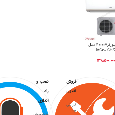
کولر گازی اینورتر30000A مدل
IAC30-CH/
۱۳۸،۵۰۰،۰۰۰
فروش
نصب و
آنلاین
راه
اندازی
گارانتی
24
متخصصان