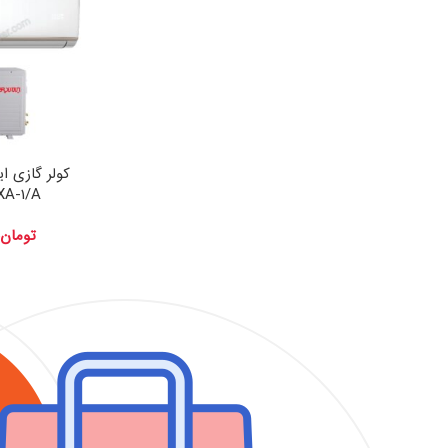
XA-1/A
تومان