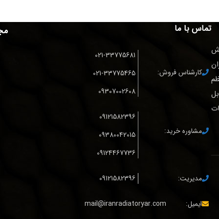
تماس با ما
مج
ش
021-33775681
ان
کارشناس فروش:
021-33775465
ظم
09307002608
بل
ات
09121582396
مشاوره خرید:
09380042015
09124467736
مدیریت:
09121582396
ایمیل:
mail@iranradiatoryar.com