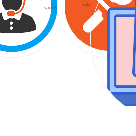
ماهه
با تجریه