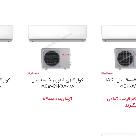
کولر گازی 9000A مدل IAC-
کولر گازی اینورتر 12000Aمدل
A
IAC12-CH/XA-1/A
09CH/X
لام قیمت تماس
تومان
۸۴،۰۰۰،۰۰۰
گیرید