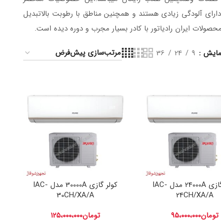
 دارای آلودگی زیادی هستند و همچنین مناطق با رطوبت بالاتبدیل
صولات ایران رادیاتور با کادر بسیار مجرب و دوره دیده است.
مایش
9
24
36
کولر گازی 24000A مدل IAC-
کولر گازی 30000A مدل IAC-
30CH/XA/A
24CH/XA/A
تومان
۹۵،۰۰۰،۰۰۰
تومان
۱۲۵،۰۰۰،۰۰۰