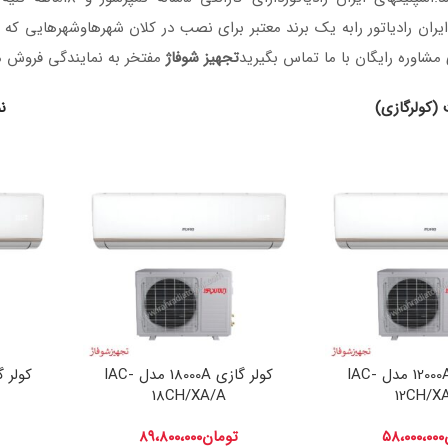
ایران رادیاتور رابه یک برند معتبر برای نصب در کلان شهرهاوشهرهایی که
مشاوره رایگان با ما تماس بگیرید
تجهیز شوفاژ
مفتخر به نمایندگی فروش مح
(کولرگازی)
ن
کولر گازی 12000A مدل IAC-
کولر گازی 18000A مدل IAC-
18CH/XA/A
12CH/X
۵۸،۰۰۰،۰۰۰
تومان
۸۹،۸۰۰،۰۰۰